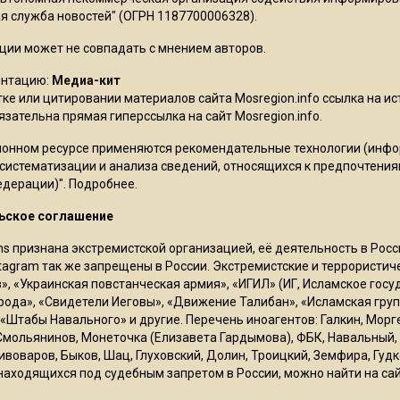
 служба новостей" (ОГРН 1187700006328).
ции может не совпадать с мнением авторов.
ентацию:
Медиа-кит
ке или цитировании материалов сайта Mosregion.info ссылка на и
бязательна прямая гиперссылка на сайт Mosregion.info.
онном ресурсе применяются рекомендательные технологии (инф
 систематизации и анализа сведений, относящихся к предпочтения
едерации)".
Подробнее
.
ьское соглашение
ms признана экстремистской организацией, её деятельность в Ро
stagram так же запрещены в России. Экстремистские и террористи
в», «Украинская повстанческая армия», «ИГИЛ» (ИГ, Исламское гос
рода», «Свидетели Иеговы», «Движение Талибан», «Исламская груп
 «Штабы Навального» и другие. Перечень иноагентов: Галкин, Мор
Смольянинов, Монеточка (Елизавета Гардымова), ФБК, Навальный, 
ивоваров, Быков, Шац, Глуховский, Долин, Троицкий, Земфира, Гудк
находящихся под судебным запретом в России, можно найти на са