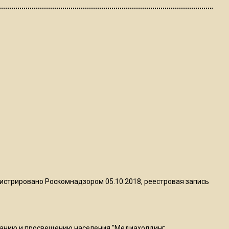
ограничат движение на
Ильинке из-за праздника
15:33
Россиянам объяснили,
можно ли пользоваться
Telegram после обвинений
против Дурова
22:24
На Москву обрушится до 17
литров дождя на
квадратный метр
истрировано Роскомнадзором 05.10.2018, реестровая запись
13:50
Опубликовано видео с
Коломенского хлебозавода:
ванию и просвещению населения "Медиахолдинг