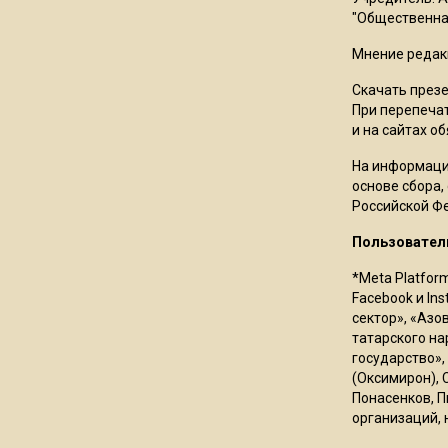
"Общественная
Мнение редак
Скачать през
При перепечат
и на сайтах о
На информаци
основе сбора,
Российской Ф
Пользовател
*Meta Platfor
Facebook и In
сектор», «Азо
татарского на
государство»,
(Оксимирон), 
Понасенков, П
организаций, 