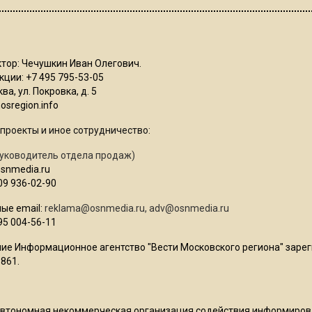
тор: Чечушкин Иван Олегович.
ции: +7 495 795-53-05
ва, ул. Покровка, д. 5
sregion.info
проекты и иное сотрудничество:
уководитель отдела продаж)
osnmedia.ru
09 936-02-90
ые email:
reklama@osnmedia.ru
,
adv@osnmedia.ru
95 004-56-11
ие Информационное агентство "Вести Московского региона" зарег
861.
Автономная некоммерческая организация содействия информиро