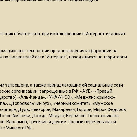
пиццы валяются на полу
16:53
Роман Терюшков назвал
причину банкротства
сточник обязательна, при использовании в Интернет-изданиях
«Химок»
ормационные технологии предоставления информации на
м пользователей сети "Интернет", находящихся на территории
13:27
В Подмосковье прекратили
гражданство 88 человек и
аннулировали 2600 ВНЖ
ссии запрещена, а также принадлежащие ей социальные сети
ческие организации, запрещенные в РФ: «АУЕ», «Правый
ударство), «Аль-Каида», «УНА-УНСО», «Меджлис крымско-
20:56
па», «Добровольчий рух», «Чёрный комитет», «Мужское
Сотрудники хлебозавода в
генштерн, Дудь, Невзоров, Макаревич, Гордон, Мирон Фёдоров
Балашихе массово
Голос Америки, Дождь, Медуза, Верзилов, Толоконникова,
увольняются из-за жары в
ов, Варламов, Прусикин и другие. Полный перечень лиц и
цехах
йте Минюста РФ.