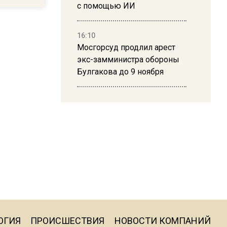
с помощью ИИ
16:10
Мосгорсуд продлил арест
экс-замминистра обороны
Булгакова до 9 ноября
13:50
Дима Билан ответил на
критику концерта в Москве
16:19
Москву и область накрыла
гроза с ливнем и ветром
16:58
ОГИЯ
ПРОИСШЕСТВИЯ
НОВОСТИ КОМПАНИЙ
В Москве 2 августа