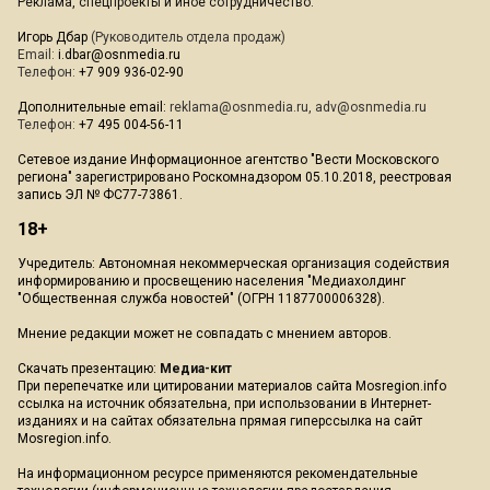
Реклама, спецпроекты и иное сотрудничество:
Игорь Дбар
(Руководитель отдела продаж)
Email:
i.dbar@osnmedia.ru
Телефон:
+7 909 936-02-90
Дополнительные email:
reklama@osnmedia.ru
,
adv@osnmedia.ru
Телефон:
+7 495 004-56-11
Сетевое издание Информационное агентство "Вести Московского
региона" зарегистрировано Роскомнадзором 05.10.2018, реестровая
запись ЭЛ № ФС77-73861.
18+
Учредитель: Автономная некоммерческая организация содействия
информированию и просвещению населения "Медиахолдинг
"Общественная служба новостей" (ОГРН 1187700006328).
Мнение редакции может не совпадать с мнением авторов.
Скачать презентацию:
Медиа-кит
При перепечатке или цитировании материалов сайта Mosregion.info
ссылка на источник обязательна, при использовании в Интернет-
изданиях и на сайтах обязательна прямая гиперссылка на сайт
Mosregion.info.
На информационном ресурсе применяются рекомендательные