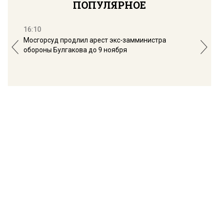
ПОПУЛЯРНОЕ
16:10
13:
Мосгорсуд продлил арест экс-замминистра
Дим
обороны Булгакова до 9 ноября