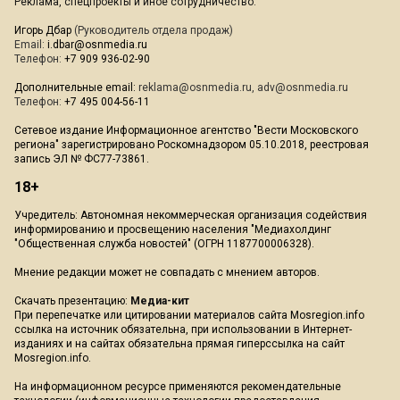
Реклама, спецпроекты и иное сотрудничество:
Игорь Дбар
(Руководитель отдела продаж)
Email:
i.dbar@osnmedia.ru
Телефон:
+7 909 936-02-90
Дополнительные email:
reklama@osnmedia.ru
,
adv@osnmedia.ru
Телефон:
+7 495 004-56-11
Сетевое издание Информационное агентство "Вести Московского
региона" зарегистрировано Роскомнадзором 05.10.2018, реестровая
запись ЭЛ № ФС77-73861.
18+
Учредитель: Автономная некоммерческая организация содействия
информированию и просвещению населения "Медиахолдинг
"Общественная служба новостей" (ОГРН 1187700006328).
Мнение редакции может не совпадать с мнением авторов.
Скачать презентацию:
Медиа-кит
При перепечатке или цитировании материалов сайта Mosregion.info
ссылка на источник обязательна, при использовании в Интернет-
изданиях и на сайтах обязательна прямая гиперссылка на сайт
Mosregion.info.
На информационном ресурсе применяются рекомендательные