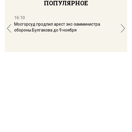
ПОПУЛЯРНОЕ
16:10
13:
Мосгорсуд продлил арест экс-замминистра
Дим
обороны Булгакова до 9 ноября