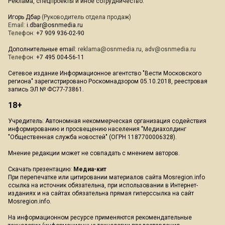
Реклама, спецпроекты и иное сотрудничество:
Игорь Дбар
(Руководитель отдела продаж)
Email:
i.dbar@osnmedia.ru
Телефон:
+7 909 936-02-90
Дополнительные email:
reklama@osnmedia.ru
,
adv@osnmedia.ru
Телефон:
+7 495 004-56-11
Сетевое издание Информационное агентство "Вести Московского
региона" зарегистрировано Роскомнадзором 05.10.2018, реестровая
запись ЭЛ № ФС77-73861.
18+
Учредитель: Автономная некоммерческая организация содействия
информированию и просвещению населения "Медиахолдинг
"Общественная служба новостей" (ОГРН 1187700006328).
Мнение редакции может не совпадать с мнением авторов.
Скачать презентацию:
Медиа-кит
При перепечатке или цитировании материалов сайта Mosregion.info
ссылка на источник обязательна, при использовании в Интернет-
изданиях и на сайтах обязательна прямая гиперссылка на сайт
Mosregion.info.
На информационном ресурсе применяются рекомендательные