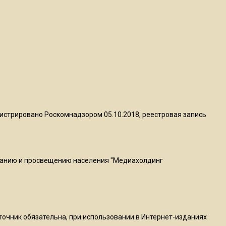
квадратный метр
13:50
Опубликовано видео с
Коломенского хлебозавода:
пиццы валяются на полу
16:53
Роман Терюшков назвал
истрировано Роскомнадзором 05.10.2018, реестровая запись
причину банкротства
«Химок»
ванию и просвещению населения "Медиахолдинг
13:27
В Подмосковье прекратили
гражданство 88 человек и
аннулировали 2600 ВНЖ
сточник обязательна, при использовании в Интернет-изданиях