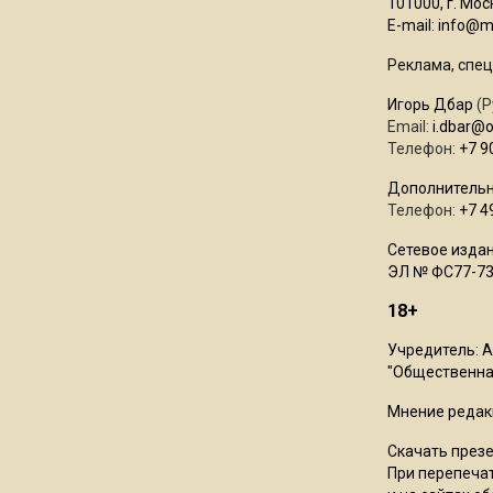
101000, г. Моск
E-mail:
info@mo
Реклама, спец
Игорь Дбар
(Р
Email:
i.dbar@
Телефон:
+7 9
Дополнительн
Телефон:
+7 4
Сетевое издан
ЭЛ № ФС77-73
18+
Учредитель: 
"Общественная
Мнение редак
Скачать през
При перепечат