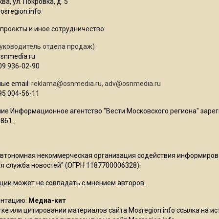
ва, ул. Покровка, д. 5
sregion.info
проекты и иное сотрудничество:
уководитель отдела продаж)
osnmedia.ru
09 936-02-90
ые email:
reklama@osnmedia.ru
,
adv@osnmedia.ru
95 004-56-11
ие Информационное агентство "Вести Московского региона" зарег
861.
Автономная некоммерческая организация содействия информиро
 служба новостей" (ОГРН 1187700006328).
ции может не совпадать с мнением авторов.
ентацию:
Медиа-кит
ке или цитировании материалов сайта Mosregion.info ссылка на и