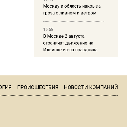
Москву и область накрыла
гроза с ливнем и ветром
16:58
В Москве 2 августа
ограничат движение на
Ильинке из-за праздника
15:33
Россиянам объяснили,
можно ли пользоваться
Telegram после обвинений
ОГИЯ
ПРОИСШЕСТВИЯ
НОВОСТИ КОМПАНИЙ
против Дурова
22:24
На Москву обрушится до 17
литров дождя на