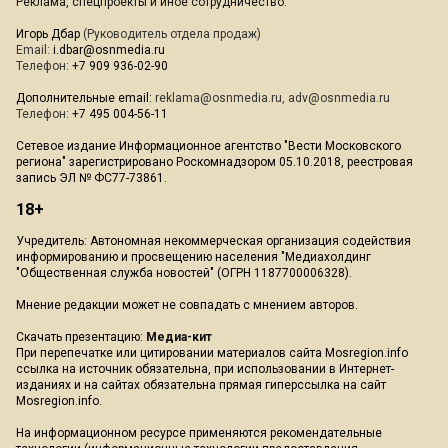
Реклама, спецпроекты и иное сотрудничество:
Игорь Дбар
(Руководитель отдела продаж)
Email:
i.dbar@osnmedia.ru
Телефон:
+7 909 936-02-90
Дополнительные email:
reklama@osnmedia.ru
,
adv@osnmedia.ru
Телефон:
+7 495 004-56-11
Сетевое издание Информационное агентство "Вести Московского
региона" зарегистрировано Роскомнадзором 05.10.2018, реестровая
запись ЭЛ № ФС77-73861.
18+
Учредитель: Автономная некоммерческая организация содействия
информированию и просвещению населения "Медиахолдинг
"Общественная служба новостей" (ОГРН 1187700006328).
Мнение редакции может не совпадать с мнением авторов.
Скачать презентацию:
Медиа-кит
При перепечатке или цитировании материалов сайта Mosregion.info
ссылка на источник обязательна, при использовании в Интернет-
изданиях и на сайтах обязательна прямая гиперссылка на сайт
Mosregion.info.
На информационном ресурсе применяются рекомендательные