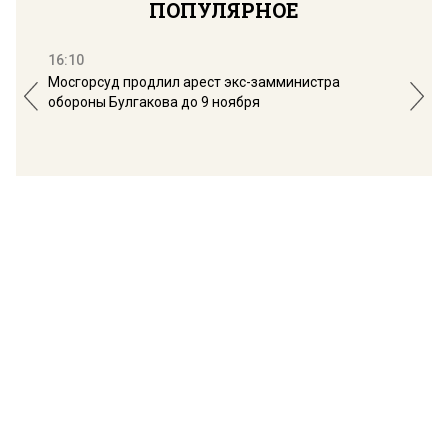
ПОПУЛЯРНОЕ
16:10
13:
Мосгорсуд продлил арест экс-замминистра
Дим
обороны Булгакова до 9 ноября