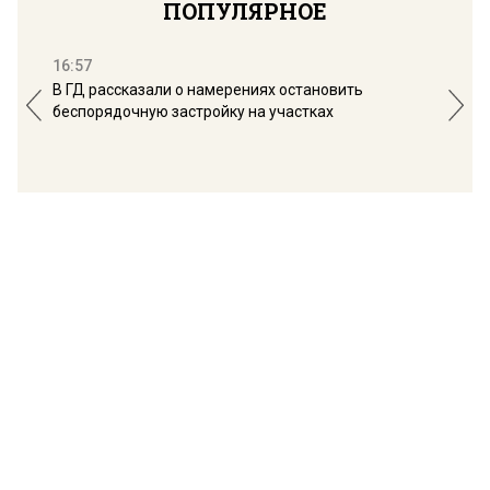
ПОПУЛЯРНОЕ
16:57
13:
В ГД рассказали о намерениях остановить
Соб
беспорядочную застройку на участках
пол