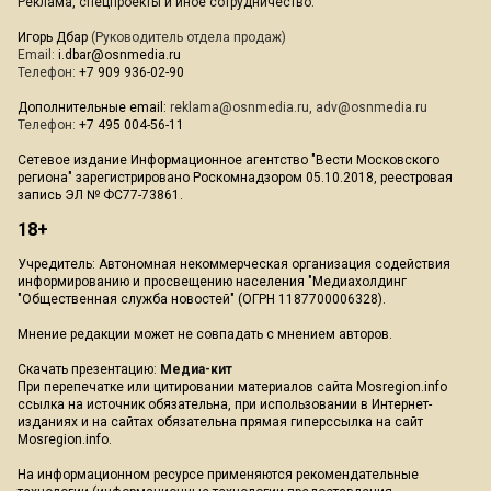
Реклама, спецпроекты и иное сотрудничество:
Игорь Дбар
(Руководитель отдела продаж)
Email:
i.dbar@osnmedia.ru
Телефон:
+7 909 936-02-90
Дополнительные email:
reklama@osnmedia.ru
,
adv@osnmedia.ru
Телефон:
+7 495 004-56-11
Сетевое издание Информационное агентство "Вести Московского
региона" зарегистрировано Роскомнадзором 05.10.2018, реестровая
запись ЭЛ № ФС77-73861.
18+
Учредитель: Автономная некоммерческая организация содействия
информированию и просвещению населения "Медиахолдинг
"Общественная служба новостей" (ОГРН 1187700006328).
Мнение редакции может не совпадать с мнением авторов.
Скачать презентацию:
Медиа-кит
При перепечатке или цитировании материалов сайта Mosregion.info
ссылка на источник обязательна, при использовании в Интернет-
изданиях и на сайтах обязательна прямая гиперссылка на сайт
Mosregion.info.
На информационном ресурсе применяются рекомендательные