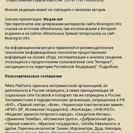
"Общественная служба новостей" (ОГРН 1187700006328).
Мнение редакции может не совпадать с мнением авторов.
Скачать презентацию:
Медиа-кит
При перепечатке или цитировании материалов сайта Mosregion.info
ссылка на источник обязательна, при использовании в Интернет-
изданиях и на сайтах обязательна прямая гиперссылка на сайт
Mosregion.info.
На информационном ресурсе применяются рекомендательные
технологии (информационные технологии предоставления
информации на основе сбора, систематизации и анализа сведений,
относящихся к предпочтениям пользователей сети "Интернет",
находящихся на территории Российской Федерации)".
Подробнее
.
Пользовательское соглашение
*Meta Platforms признана экстремистской организацией, её
деятельность в России запрещена, а также принадлежащие ей
социальные сети Facebook и Instagram так же запрещены в России.
Экстремистские и террористические организации, запрещенные в РФ:
«АУЕ», «Правый сектор», «Азов», «Украинская повстанческая армия»,
«ИГИЛ» (ИГ, Исламское государство), «Аль-Каида», «УНА-УНСО»,
«Меджлис крымско-татарского народа», «Свидетели Иеговы»,
«Движение Талибан», «Исламская группа», «Добровольчий рух»,
«Чёрный комитет», «Мужское государство», «Штабы Навального» и
другие. Перечень иноагентов: Галкин, Моргенштерн, Дудь, Невзоров,