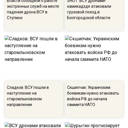
Власти сообщили о работе
SHOT: ВСУ дронами-
экстренных служб на месте
камикадзде атаковали
падения дрона ВСУ в
грузовой поезд в
Ступино
Белгородской области
Сладков: ВСУ пошли в
Скшипчак: Украинским
наступление на
боевикам нужно атаковать
старомлыновском
войска РФ до начала
направлении
саммита НАТО