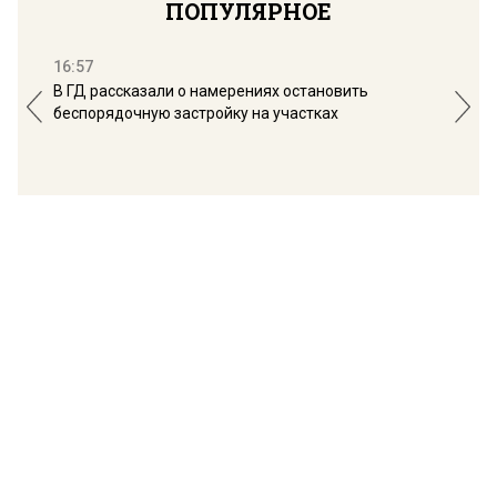
ПОПУЛЯРНОЕ
16:57
13:
В ГД рассказали о намерениях остановить
Соб
беспорядочную застройку на участках
пол