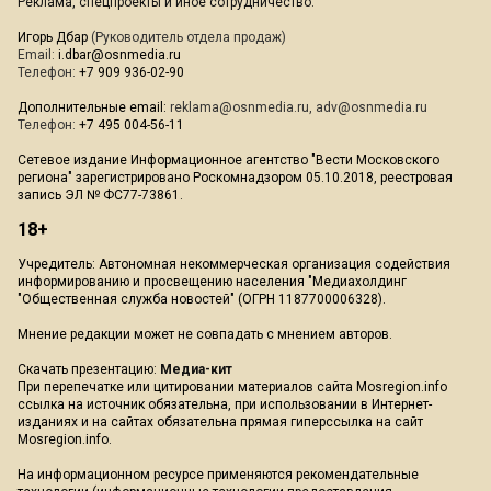
Реклама, спецпроекты и иное сотрудничество:
Игорь Дбар
(Руководитель отдела продаж)
Email:
i.dbar@osnmedia.ru
Телефон:
+7 909 936-02-90
Дополнительные email:
reklama@osnmedia.ru
,
adv@osnmedia.ru
Телефон:
+7 495 004-56-11
Сетевое издание Информационное агентство "Вести Московского
региона" зарегистрировано Роскомнадзором 05.10.2018, реестровая
запись ЭЛ № ФС77-73861.
18+
Учредитель: Автономная некоммерческая организация содействия
информированию и просвещению населения "Медиахолдинг
"Общественная служба новостей" (ОГРН 1187700006328).
Мнение редакции может не совпадать с мнением авторов.
Скачать презентацию:
Медиа-кит
При перепечатке или цитировании материалов сайта Mosregion.info
ссылка на источник обязательна, при использовании в Интернет-
изданиях и на сайтах обязательна прямая гиперссылка на сайт
Mosregion.info.
На информационном ресурсе применяются рекомендательные