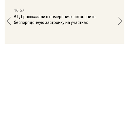
16:57
13:
В ГД рассказали о намерениях остановить
Соб
беспорядочную застройку на участках
пол