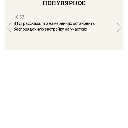
ПОПУЛЯРНОЕ
16:57
13:
В ГД рассказали о намерениях остановить
Соб
беспорядочную застройку на участках
пол