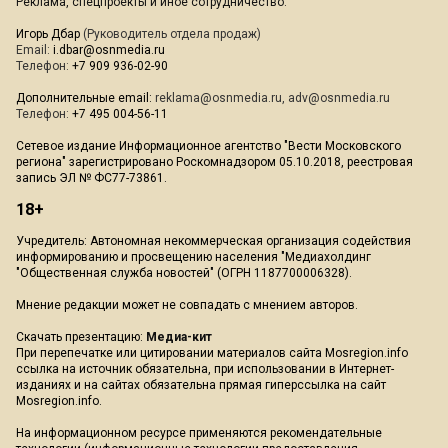
Реклама, спецпроекты и иное сотрудничество:
Игорь Дбар
(Руководитель отдела продаж)
Email:
i.dbar@osnmedia.ru
Телефон:
+7 909 936-02-90
Дополнительные email:
reklama@osnmedia.ru
,
adv@osnmedia.ru
Телефон:
+7 495 004-56-11
Сетевое издание Информационное агентство "Вести Московского
региона" зарегистрировано Роскомнадзором 05.10.2018, реестровая
запись ЭЛ № ФС77-73861.
18+
Учредитель: Автономная некоммерческая организация содействия
информированию и просвещению населения "Медиахолдинг
"Общественная служба новостей" (ОГРН 1187700006328).
Мнение редакции может не совпадать с мнением авторов.
Скачать презентацию:
Медиа-кит
При перепечатке или цитировании материалов сайта Mosregion.info
ссылка на источник обязательна, при использовании в Интернет-
изданиях и на сайтах обязательна прямая гиперссылка на сайт
Mosregion.info.
На информационном ресурсе применяются рекомендательные