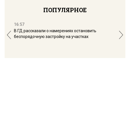
ПОПУЛЯРНОЕ
16:57
13:
В ГД рассказали о намерениях остановить
Соб
беспорядочную застройку на участках
пол