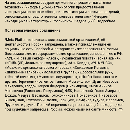
На информационном ресурсе применяются рекомендательные
технологии (информационные технологии предоставления
информации на основе сбора, систематизации и анализа сведений,
относящихся к предпочтениям пользователей сети "Интернет",
находящихся на территории Российской Федерации)".
Подробнее
.
Пользовательское соглашение
*Meta Platforms признана экстремистской организацией, её
деятельность в России запрещена, а также принадлежащие ей
социальные сети Facebook и Instagram так же запрещены в России.
Экстремистские и террористические организации, запрещенные в РФ:
«АУЕ», «Правый сектор», «Азов», «Украинская повстанческая армия»,
«ИГИЛ» (ИГ, Исламское государство), «Аль-Каида», «УНА-УНСО»,
«Меджлис крымско-татарского народа», «Свидетели Иеговы»,
«Движение Талибан», «Исламская группа», «Добровольчий рух»,
«Чёрный комитет», «Мужское государство», «Штабы Навального» и
другие. Перечень иноагентов: Галкин, Моргенштерн, Дудь, Невзоров,
Макаревич, Гордон, Мирон Фёдоров (Оксимирон), Смольянинов,
Монеточка (Елизавета Гардымова), ФБК, Навальный, Голос Америки,
Дождь, Медуза, Верзилов, Толоконникова, Понасенков, Пивоваров,
Быков, Шац, Глуховский, Долин, Троицкий, Земфира, Гудков, Варламов,
Прусикин и другие. Полный перечень лиц и организаций, находящихся
под судебным запретом в России, можно найти на сайте Минюста РФ.