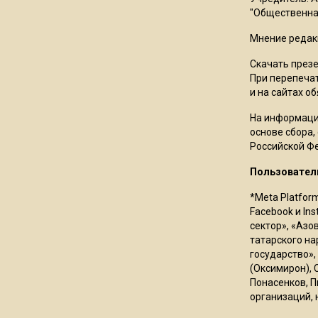
"Общественная
Мнение редак
Скачать през
При перепечат
и на сайтах о
На информаци
основе сбора,
Российской Ф
Пользовател
*Meta Platfor
Facebook и In
сектор», «Азо
татарского на
государство»,
(Оксимирон), 
Понасенков, П
организаций, 