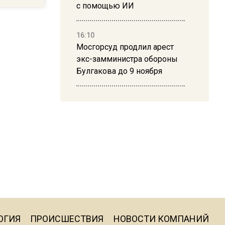
с помощью ИИ
16:10
Мосгорсуд продлил арест
экс-замминистра обороны
Булгакова до 9 ноября
13:50
Дима Билан ответил на
критику концерта в Москве
16:19
Москву и область накрыла
гроза с ливнем и ветром
16:58
ОГИЯ
ПРОИСШЕСТВИЯ
НОВОСТИ КОМПАНИЙ
В Москве 2 августа