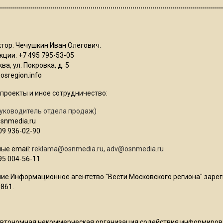
тор: Чечушкин Иван Олегович.
ции: +7 495 795-53-05
ва, ул. Покровка, д. 5
sregion.info
проекты и иное сотрудничество:
уководитель отдела продаж)
osnmedia.ru
09 936-02-90
ые email:
reklama@osnmedia.ru
,
adv@osnmedia.ru
95 004-56-11
ие Информационное агентство "Вести Московского региона" зарег
861.
Автономная некоммерческая организация содействия информиро