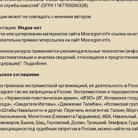
 служба новостей" (ОГРН 1187700006328).
ции может не совпадать с мнением авторов.
ентацию:
Медиа-кит
ке или цитировании материалов сайта Mosregion.info ссылка на и
бязательна прямая гиперссылка на сайт Mosregion.info.
онном ресурсе применяются рекомендательные технологии (инф
 систематизации и анализа сведений, относящихся к предпочтения
едерации)".
Подробнее
.
ьское соглашение
ms признана экстремистской организацией, её деятельность в Ро
stagram так же запрещены в России. Экстремистские и террористи
в», «Украинская повстанческая армия», «ИГИЛ» (ИГ, Исламское гос
рода», «Свидетели Иеговы», «Движение Талибан», «Исламская груп
 «Штабы Навального» и другие. Перечень иноагентов: Галкин, Мор
Смольянинов, Монеточка (Елизавета Гардымова), ФБК, Навальный, 
ивоваров, Быков, Шац, Глуховский, Долин, Троицкий, Земфира, Гудк
находящихся под судебным запретом в России, можно найти на са