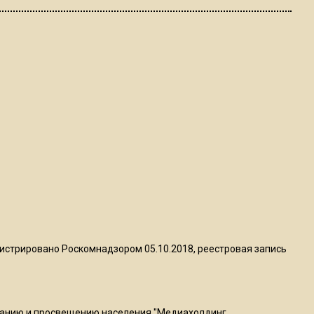
ограничат движение на
Ильинке из-за праздника
15:33
Россиянам объяснили,
можно ли пользоваться
Telegram после обвинений
против Дурова
22:24
На Москву обрушится до 17
литров дождя на
квадратный метр
истрировано Роскомнадзором 05.10.2018, реестровая запись
13:50
Опубликовано видео с
Коломенского хлебозавода:
ванию и просвещению населения "Медиахолдинг