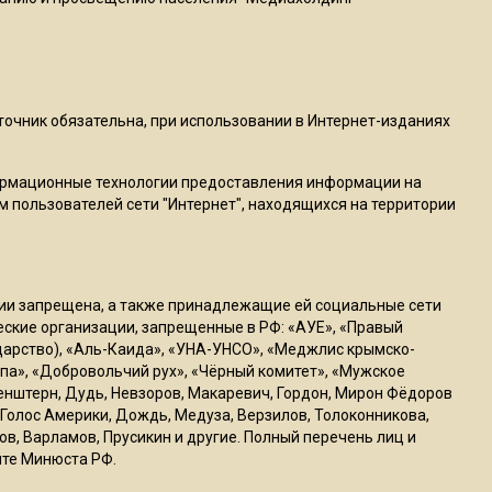
пиццы валяются на полу
16:53
Роман Терюшков назвал
причину банкротства
сточник обязательна, при использовании в Интернет-изданиях
«Химок»
ормационные технологии предоставления информации на
м пользователей сети "Интернет", находящихся на территории
13:27
В Подмосковье прекратили
гражданство 88 человек и
аннулировали 2600 ВНЖ
ссии запрещена, а также принадлежащие ей социальные сети
ческие организации, запрещенные в РФ: «АУЕ», «Правый
ударство), «Аль-Каида», «УНА-УНСО», «Меджлис крымско-
20:56
па», «Добровольчий рух», «Чёрный комитет», «Мужское
Сотрудники хлебозавода в
генштерн, Дудь, Невзоров, Макаревич, Гордон, Мирон Фёдоров
Балашихе массово
Голос Америки, Дождь, Медуза, Верзилов, Толоконникова,
увольняются из-за жары в
ов, Варламов, Прусикин и другие. Полный перечень лиц и
цехах
йте Минюста РФ.