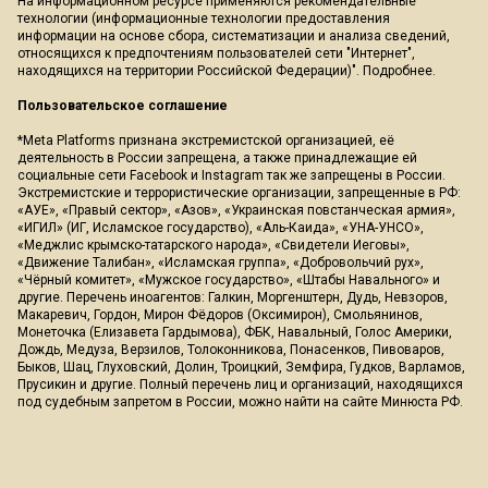
На информационном ресурсе применяются рекомендательные
технологии (информационные технологии предоставления
информации на основе сбора, систематизации и анализа сведений,
относящихся к предпочтениям пользователей сети "Интернет",
находящихся на территории Российской Федерации)".
Подробнее
.
Пользовательское соглашение
*Meta Platforms признана экстремистской организацией, её
деятельность в России запрещена, а также принадлежащие ей
социальные сети Facebook и Instagram так же запрещены в России.
Экстремистские и террористические организации, запрещенные в РФ:
«АУЕ», «Правый сектор», «Азов», «Украинская повстанческая армия»,
«ИГИЛ» (ИГ, Исламское государство), «Аль-Каида», «УНА-УНСО»,
«Меджлис крымско-татарского народа», «Свидетели Иеговы»,
«Движение Талибан», «Исламская группа», «Добровольчий рух»,
«Чёрный комитет», «Мужское государство», «Штабы Навального» и
другие. Перечень иноагентов: Галкин, Моргенштерн, Дудь, Невзоров,
Макаревич, Гордон, Мирон Фёдоров (Оксимирон), Смольянинов,
Монеточка (Елизавета Гардымова), ФБК, Навальный, Голос Америки,
Дождь, Медуза, Верзилов, Толоконникова, Понасенков, Пивоваров,
Быков, Шац, Глуховский, Долин, Троицкий, Земфира, Гудков, Варламов,
Прусикин и другие. Полный перечень лиц и организаций, находящихся
под судебным запретом в России, можно найти на сайте Минюста РФ.