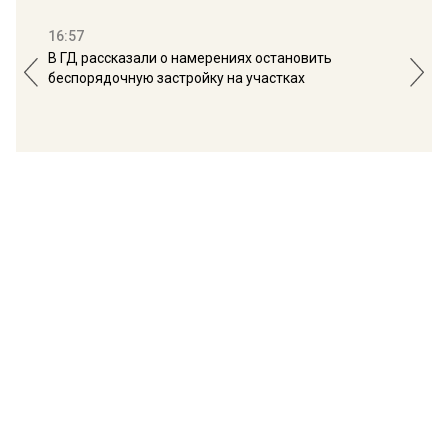
16:57
13:
В ГД рассказали о намерениях остановить
Соб
беспорядочную застройку на участках
пол