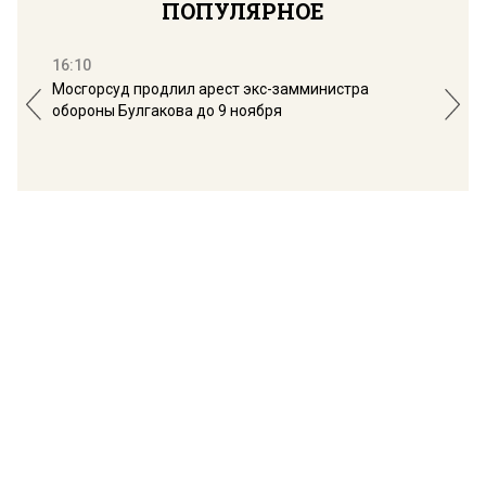
ПОПУЛЯРНОЕ
16:10
13:
Мосгорсуд продлил арест экс-замминистра
Дим
обороны Булгакова до 9 ноября