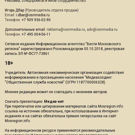
Реклама, спецпроекты и иное сотрудничество:
Игорь Дбар
(Руководитель отдела продаж)
Email:
i.dbar@osnmedia.ru
Телефон:
+7 909 936-02-90
Дополнительные email:
reklama@osnmedia.ru
,
adv@osnmedia.ru
Телефон:
+7 495 004-56-11
Сетевое издание Информационное агентство "Вести Московского
региона" зарегистрировано Роскомнадзором 05.10.2018, реестровая
запись ЭЛ № ФС77-73861.
18+
Учредитель: Автономная некоммерческая организация содействия
информированию и просвещению населения "Медиахолдинг
"Общественная служба новостей" (ОГРН 1187700006328).
Мнение редакции может не совпадать с мнением авторов.
Скачать презентацию:
Медиа-кит
При перепечатке или цитировании материалов сайта Mosregion.info
ссылка на источник обязательна, при использовании в Интернет-
изданиях и на сайтах обязательна прямая гиперссылка на сайт
Mosregion.info.
На информационном ресурсе применяются рекомендательные