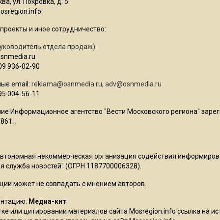
ва, ул. Покровка, д. 5
sregion.info
проекты и иное сотрудничество:
уководитель отдела продаж)
osnmedia.ru
09 936-02-90
ые email:
reklama@osnmedia.ru
,
adv@osnmedia.ru
95 004-56-11
ие Информационное агентство "Вести Московского региона" зарег
861.
Автономная некоммерческая организация содействия информиро
 служба новостей" (ОГРН 1187700006328).
ции может не совпадать с мнением авторов.
ентацию:
Медиа-кит
ке или цитировании материалов сайта Mosregion.info ссылка на и