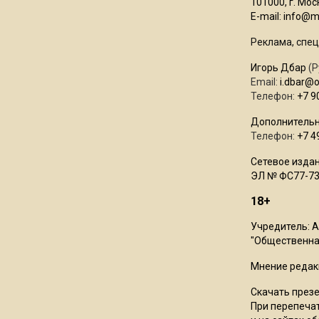
101000, г. Моск
E-mail:
info@mo
Реклама, спец
Игорь Дбар
(Р
Email:
i.dbar@
Телефон:
+7 9
Дополнительн
Телефон:
+7 4
Сетевое издан
ЭЛ № ФС77-73
18+
Учредитель: 
"Общественная
Мнение редак
Скачать през
При перепечат