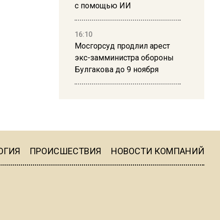
с помощью ИИ
16:10
Мосгорсуд продлил арест
экс-замминистра обороны
Булгакова до 9 ноября
13:50
Дима Билан ответил на
критику концерта в Москве
ОГИЯ
ПРОИСШЕСТВИЯ
НОВОСТИ КОМПАНИЙ
16:19
Москву и область накрыла
гроза с ливнем и ветром
16:58
В Москве 2 августа