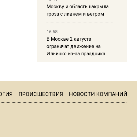
Москву и область накрыла
гроза с ливнем и ветром
16:58
В Москве 2 августа
ограничат движение на
Ильинке из-за праздника
15:33
Россиянам объяснили,
можно ли пользоваться
Telegram после обвинений
ОГИЯ
ПРОИСШЕСТВИЯ
НОВОСТИ КОМПАНИЙ
против Дурова
22:24
На Москву обрушится до 17
литров дождя на