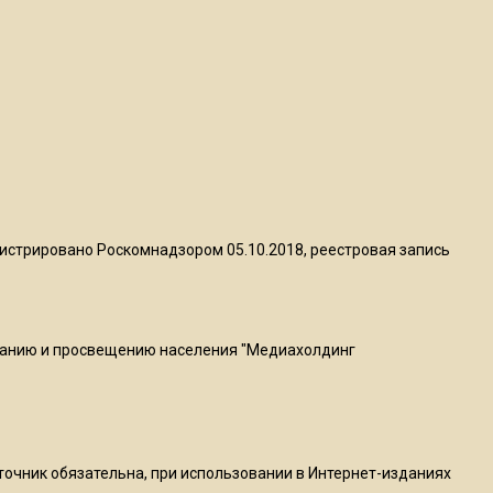
квадратный метр
13:50
Опубликовано видео с
Коломенского хлебозавода:
пиццы валяются на полу
16:53
Роман Терюшков назвал
истрировано Роскомнадзором 05.10.2018, реестровая запись
причину банкротства
«Химок»
ванию и просвещению населения "Медиахолдинг
13:27
В Подмосковье прекратили
гражданство 88 человек и
аннулировали 2600 ВНЖ
сточник обязательна, при использовании в Интернет-изданиях