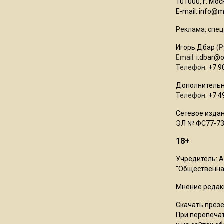
101000, г. Моск
E-mail:
info@mo
Реклама, спец
Игорь Дбар
(Р
Email:
i.dbar@
Телефон:
+7 9
Дополнительн
Телефон:
+7 4
Сетевое издан
ЭЛ № ФС77-73
18+
Учредитель: 
"Общественная
Мнение редак
Скачать през
При перепечат