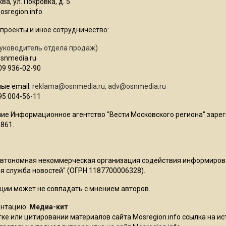
ва, ул. Покровка, д. 5
sregion.info
проекты и иное сотрудничество:
уководитель отдела продаж)
osnmedia.ru
09 936-02-90
ые email:
reklama@osnmedia.ru
,
adv@osnmedia.ru
95 004-56-11
ие Информационное агентство "Вести Московского региона" зарег
861.
Автономная некоммерческая организация содействия информиро
 служба новостей" (ОГРН 1187700006328).
ции может не совпадать с мнением авторов.
ентацию:
Медиа-кит
ке или цитировании материалов сайта Mosregion.info ссылка на и