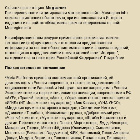
Скачать презентацию:
Медиа-кит
При перепечатке или цитировании материалов сайта Mosregion.info
ссылка на источник обязательна, при использовании в Интернет-
изданиях и на сайтах обязательна прямая гиперссылка на сайт
Mosregion.info.
На информационном ресурсе применяются рекомендательные
технологии (информационные технологии предоставления
информации на основе сбора, систематизации и анализа сведений,
относящихся к предпочтениям пользователей сети "Интернет",
находящихся на территории Российской Федерации)".
Подробнее
.
Пользовательское соглашение
*Meta Platforms признана экстремистской организацией, её
деятельность в России запрещена, а также принадлежащие ей
социальные сети Facebook и Instagram так же запрещены в России.
Экстремистские и террористические организации, запрещенные в РФ:
«АУЕ», «Правый сектор», «Азов», «Украинская повстанческая армия»,
«ИГИЛ» (ИГ, Исламское государство), «Аль-Каида», «УНА-УНСО»,
«Меджлис крымско-татарского народа», «Свидетели Иеговы»,
«Движение Талибан», «Исламская группа», «Добровольчий рух»,
«Чёрный комитет», «Мужское государство», «Штабы Навального» и
другие. Перечень иноагентов: Галкин, Моргенштерн, Дудь, Невзоров,
Макаревич, Гордон, Мирон Фёдоров (Оксимирон), Смольянинов,
Монеточка (Елизавета Гардымова), ФБК, Навальный, Голос Америки,
Дождь, Медуза, Верзилов, Толоконникова, Понасенков, Пивоваров,