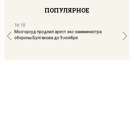
ПОПУЛЯРНОЕ
16:10
13:
Мосгорсуд продлил арест экс-замминистра
Дим
обороны Булгакова до 9 ноября