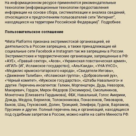
На информационном ресурсе применяются рекомендательные
технологии (информационные технологии предоставления
информации на основе сбора, систематизации и анализа сведений,
относящихся к предпочтениям пользователей сети "Интернет",
находящихся на территории Российской Федерации)".
Подробнее
.
Пользовательское соглашение
*Meta Platforms признана экстремистской организацией, её
деятельность в России запрещена, а также принадлежащие ей
социальные сети Facebook и Instagram так же запрещены в России.
Экстремистские и террористические организации, запрещенные в РФ:
«АУЕ», «Правый сектор», «Азов», «Украинская повстанческая армия»,
«ИГИЛ» (ИГ, Исламское государство), «Аль-Каида», «УНА-УНСО»,
«Меджлис крымско-татарского народа», «Свидетели Иеговы»,
«Движение Талибан», «Исламская группа», «Добровольчий рух»,
«Чёрный комитет», «Мужское государство», «Штабы Навального» и
другие. Перечень иноагентов: Галкин, Моргенштерн, Дудь, Невзоров,
Макаревич, Гордон, Мирон Фёдоров (Оксимирон), Смольянинов,
Монеточка (Елизавета Гардымова), ФБК, Навальный, Голос Америки,
Дождь, Медуза, Верзилов, Толоконникова, Понасенков, Пивоваров,
Быков, Шац, Глуховский, Долин, Троицкий, Земфира, Гудков, Варламов,
Прусикин и другие. Полный перечень лиц и организаций, находящихся
под судебным запретом в России, можно найти на сайте Минюста РФ.