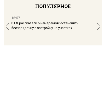
ПОПУЛЯРНОЕ
16:57
13:
В ГД рассказали о намерениях остановить
Соб
беспорядочную застройку на участках
пол