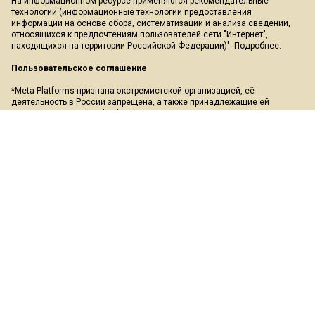
На информационном ресурсе применяются рекомендательные
технологии (информационные технологии предоставления
информации на основе сбора, систематизации и анализа сведений,
относящихся к предпочтениям пользователей сети "Интернет",
находящихся на территории Российской Федерации)".
Подробнее
.
Пользовательское соглашение
*Meta Platforms признана экстремистской организацией, её
деятельность в России запрещена, а также принадлежащие ей
социальные сети Facebook и Instagram так же запрещены в России.
Экстремистские и террористические организации, запрещенные в РФ:
«АУЕ», «Правый сектор», «Азов», «Украинская повстанческая армия»,
«ИГИЛ» (ИГ, Исламское государство), «Аль-Каида», «УНА-УНСО»,
«Меджлис крымско-татарского народа», «Свидетели Иеговы»,
«Движение Талибан», «Исламская группа», «Добровольчий рух»,
«Чёрный комитет», «Мужское государство», «Штабы Навального» и
другие. Перечень иноагентов: Галкин, Моргенштерн, Дудь, Невзоров,
Макаревич, Гордон, Мирон Фёдоров (Оксимирон), Смольянинов,
Монеточка (Елизавета Гардымова), ФБК, Навальный, Голос Америки,
Дождь, Медуза, Верзилов, Толоконникова, Понасенков, Пивоваров,
Быков, Шац, Глуховский, Долин, Троицкий, Земфира, Гудков, Варламов,
Прусикин и другие. Полный перечень лиц и организаций, находящихся
под судебным запретом в России, можно найти на сайте Минюста РФ.