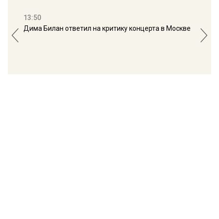
13:50
16:
Дима Билан ответил на критику концерта в Москве
Мос