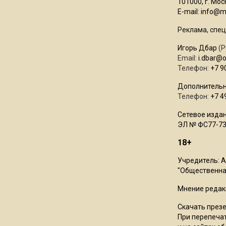
101000, г. Моск
E-mail:
info@mo
Реклама, спец
Игорь Дбар
(Р
Email:
i.dbar@
Телефон:
+7 9
Дополнительн
Телефон:
+7 4
Сетевое издан
ЭЛ № ФС77-73
18+
Учредитель: 
"Общественная
Мнение редак
Скачать през
При перепечат