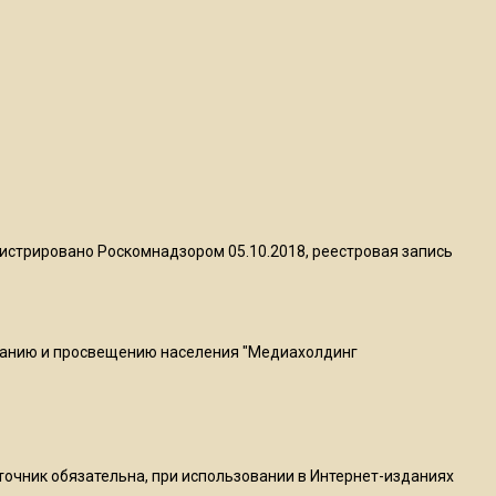
пиццы валяются на полу
16:53
Роман Терюшков назвал
причину банкротства
«Химок»
13:27
В Подмосковье прекратили
истрировано Роскомнадзором 05.10.2018, реестровая запись
гражданство 88 человек и
аннулировали 2600 ВНЖ
ванию и просвещению населения "Медиахолдинг
20:56
Сотрудники хлебозавода в
Балашихе массово
увольняются из-за жары в
цехах
сточник обязательна, при использовании в Интернет-изданиях