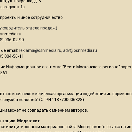
ва, ул. Покровка, д. 5
sregion.info
проекты и иное сотрудничество:
уководитель отдела продаж)
osnmedia.ru
09 936-02-90
ые email:
reklama@osnmedia.ru
,
adv@osnmedia.ru
95 004-56-11
ие Информационное агентство "Вести Московского региона" зарег
861.
Автономная некоммерческая организация содействия информиро
 служба новостей" (ОГРН 1187700006328).
ции может не совпадать с мнением авторов.
ентацию:
Медиа-кит
ке или цитировании материалов сайта Mosregion.info ссылка на и