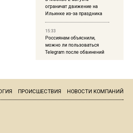
ограничат движение на
Ильинке из-за праздника
15:33
Россиянам объяснили,
можно ли пользоваться
Telegram после обвинений
против Дурова
22:24
На Москву обрушится до 17
литров дождя на
ОГИЯ
ПРОИСШЕСТВИЯ
НОВОСТИ КОМПАНИЙ
квадратный метр
13:50
Опубликовано видео с
Коломенского хлебозавода: