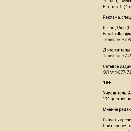
101000, г. Моск
E-mail:
info@mo
Реклама, спец
Игорь Дбар
(Р
Email:
i.dbar@
Телефон:
+7 9
Дополнительн
Телефон:
+7 4
Сетевое издан
ЭЛ № ФС77-73
18+
Учредитель: 
"Общественная
Мнение редак
Скачать през
При перепечат