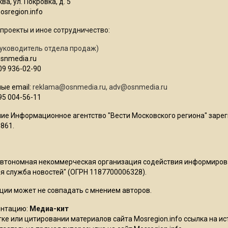
ва, ул. Покровка, д. 5
sregion.info
проекты и иное сотрудничество:
уководитель отдела продаж)
osnmedia.ru
09 936-02-90
ые email:
reklama@osnmedia.ru
,
adv@osnmedia.ru
95 004-56-11
ие Информационное агентство "Вести Московского региона" зарег
861.
Автономная некоммерческая организация содействия информиро
 служба новостей" (ОГРН 1187700006328).
ции может не совпадать с мнением авторов.
ентацию:
Медиа-кит
ке или цитировании материалов сайта Mosregion.info ссылка на и