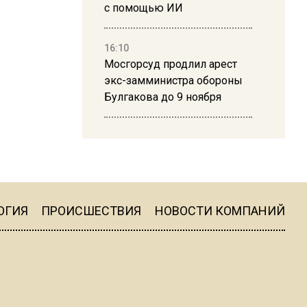
с помощью ИИ
16:10
Мосгорсуд продлил арест
экс-замминистра обороны
Булгакова до 9 ноября
13:50
Дима Билан ответил на
критику концерта в Москве
ОГИЯ
ПРОИСШЕСТВИЯ
НОВОСТИ КОМПАНИЙ
16:19
Москву и область накрыла
гроза с ливнем и ветром
16:58
В Москве 2 августа