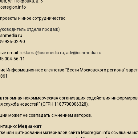
ва, ул. Покровка, д. 5
sregion.info
проекты и иное сотрудничество:
уководитель отдела продаж)
osnmedia.ru
09 936-02-90
ые email:
reklama@osnmedia.ru
,
adv@osnmedia.ru
95 004-56-11
ие Информационное агентство "Вести Московского региона" зарег
861.
Автономная некоммерческая организация содействия информиро
 служба новостей" (ОГРН 1187700006328).
ции может не совпадать с мнением авторов.
ентацию:
Медиа-кит
ке или цитировании материалов сайта Mosregion.info ссылка на и