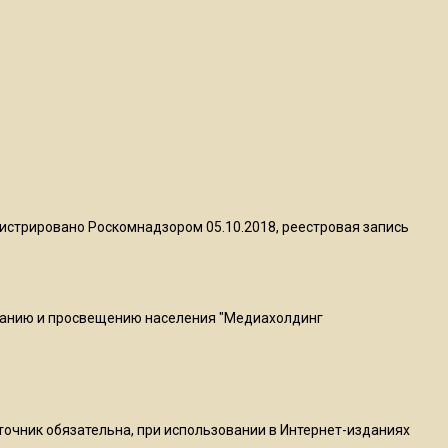
квадратный метр
13:50
Опубликовано видео с
Коломенского хлебозавода:
пиццы валяются на полу
16:53
Роман Терюшков назвал
истрировано Роскомнадзором 05.10.2018, реестровая запись
причину банкротства
«Химок»
ванию и просвещению населения "Медиахолдинг
13:27
В Подмосковье прекратили
гражданство 88 человек и
аннулировали 2600 ВНЖ
сточник обязательна, при использовании в Интернет-изданиях