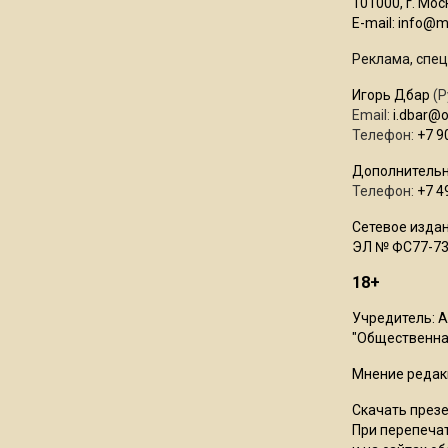
101000, г. Моск
E-mail:
info@mo
Реклама, спец
Игорь Дбар
(Р
Email:
i.dbar@
Телефон:
+7 9
Дополнительн
Телефон:
+7 4
Сетевое издан
ЭЛ № ФС77-73
18+
Учредитель: 
"Общественная
Мнение редак
Скачать през
При перепечат