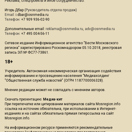
Реклама, спецпроекты и иное сотрудничество:
Игорь Дбар
(Руководитель отдела продаж)
Email:
i.dbar@osnmedia.ru
Телефон:
+7 909 936-02-90
Дополнительные email:
reklama@osnmedia.ru
,
adv@osnmedia.ru
Телефон:
+7 495 004-56-11
Сетевое издание Информационное агентство "Вести Московского
региона" зарегистрировано Роскомнадзором 05.10.2018, реестровая
запись ЭЛ № ФС77-73861.
18+
Учредитель: Автономная некоммерческая организация содействия
информированию и просвещению населения "Медиахолдинг
"Общественная служба новостей" (ОГРН 1187700006328).
Мнение редакции может не совпадать с мнением авторов.
Скачать презентацию:
Медиа-кит
При перепечатке или цитировании материалов сайта Mosregion.info
ссылка на источник обязательна, при использовании в Интернет-
изданиях и на сайтах обязательна прямая гиперссылка на сайт
Mosregion.info.
На информационном ресурсе применяются рекомендательные