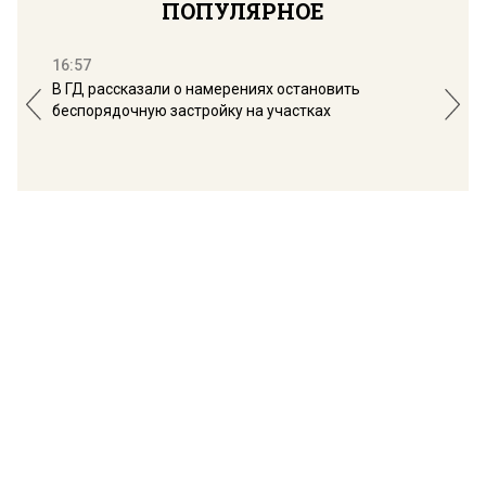
ПОПУЛЯРНОЕ
16:57
13:
В ГД рассказали о намерениях остановить
Соб
беспорядочную застройку на участках
пол