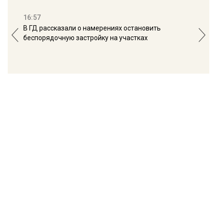
16:57
13:
В ГД рассказали о намерениях остановить
Соб
беспорядочную застройку на участках
пол