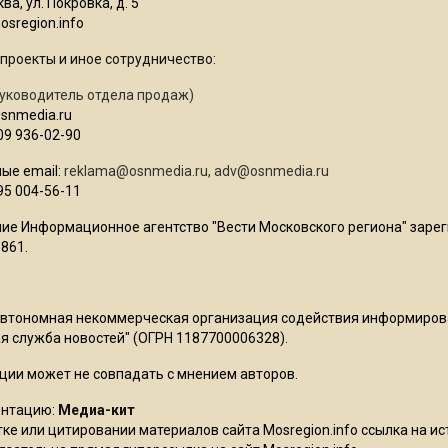
ва, ул. Покровка, д. 5
sregion.info
проекты и иное сотрудничество:
уководитель отдела продаж)
osnmedia.ru
09 936-02-90
ые email:
reklama@osnmedia.ru
,
adv@osnmedia.ru
95 004-56-11
ие Информационное агентство "Вести Московского региона" зарег
861.
Автономная некоммерческая организация содействия информиро
 служба новостей" (ОГРН 1187700006328).
ции может не совпадать с мнением авторов.
ентацию:
Медиа-кит
ке или цитировании материалов сайта Mosregion.info ссылка на и