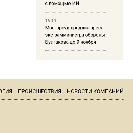
с помощью ИИ
16:10
Мосгорсуд продлил арест
экс-замминистра обороны
Булгакова до 9 ноября
13:50
Дима Билан ответил на
критику концерта в Москве
ОГИЯ
ПРОИСШЕСТВИЯ
НОВОСТИ КОМПАНИЙ
16:19
Москву и область накрыла
гроза с ливнем и ветром
16:58
В Москве 2 августа