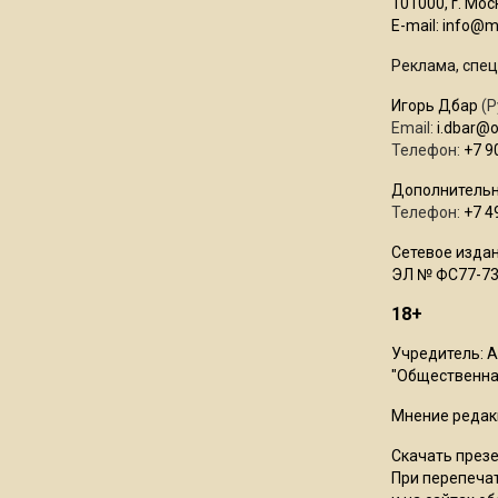
101000, г. Моск
E-mail:
info@mo
Реклама, спец
Игорь Дбар
(Р
Email:
i.dbar@
Телефон:
+7 9
Дополнительн
Телефон:
+7 4
Сетевое издан
ЭЛ № ФС77-73
18+
Учредитель: 
"Общественная
Мнение редак
Скачать през
При перепечат