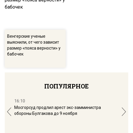
Венгерские ученые
выяснили, от чего зависит
размер «пояса верности» у
бабочек
ПОПУЛЯРНОЕ
16:10
13:
Мосгорсуд продлил арест экс-замминистра
Дим
обороны Булгакова до 9 ноября