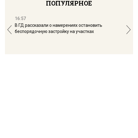
ПОПУЛЯРНОЕ
16:57
13:
В ГД рассказали о намерениях остановить
Соб
беспорядочную застройку на участках
пол