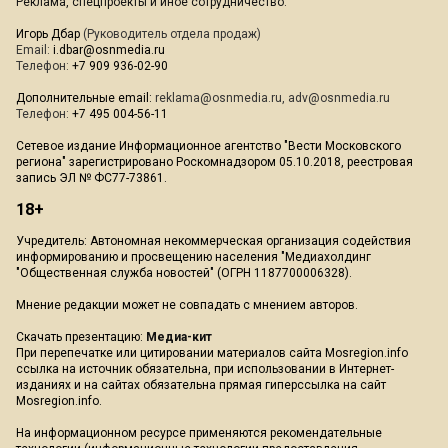
Реклама, спецпроекты и иное сотрудничество:
Игорь Дбар
(Руководитель отдела продаж)
Email:
i.dbar@osnmedia.ru
Телефон:
+7 909 936-02-90
Дополнительные email:
reklama@osnmedia.ru
,
adv@osnmedia.ru
Телефон:
+7 495 004-56-11
Сетевое издание Информационное агентство "Вести Московского
региона" зарегистрировано Роскомнадзором 05.10.2018, реестровая
запись ЭЛ № ФС77-73861.
18+
Учредитель: Автономная некоммерческая организация содействия
информированию и просвещению населения "Медиахолдинг
"Общественная служба новостей" (ОГРН 1187700006328).
Мнение редакции может не совпадать с мнением авторов.
Скачать презентацию:
Медиа-кит
При перепечатке или цитировании материалов сайта Mosregion.info
ссылка на источник обязательна, при использовании в Интернет-
изданиях и на сайтах обязательна прямая гиперссылка на сайт
Mosregion.info.
На информационном ресурсе применяются рекомендательные