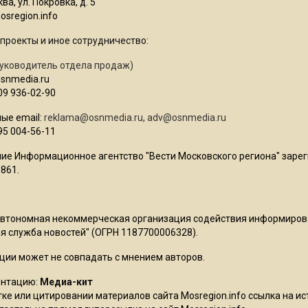
ва, ул. Покровка, д. 5
sregion.info
проекты и иное сотрудничество:
уководитель отдела продаж)
osnmedia.ru
09 936-02-90
ые email:
reklama@osnmedia.ru
,
adv@osnmedia.ru
95 004-56-11
ие Информационное агентство "Вести Московского региона" зарег
861.
Автономная некоммерческая организация содействия информиро
 служба новостей" (ОГРН 1187700006328).
ции может не совпадать с мнением авторов.
ентацию:
Медиа-кит
ке или цитировании материалов сайта Mosregion.info ссылка на и