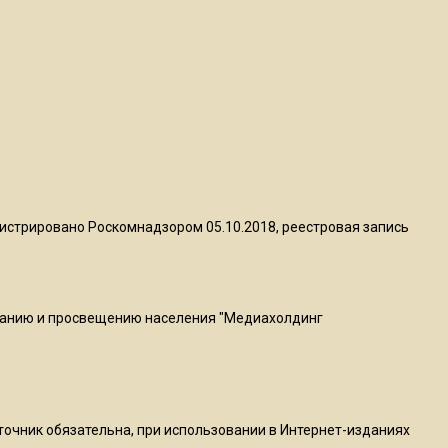
квадратный метр
13:50
Опубликовано видео с
Коломенского хлебозавода:
пиццы валяются на полу
16:53
Роман Терюшков назвал
истрировано Роскомнадзором 05.10.2018, реестровая запись
причину банкротства
«Химок»
ванию и просвещению населения "Медиахолдинг
13:27
В Подмосковье прекратили
гражданство 88 человек и
аннулировали 2600 ВНЖ
сточник обязательна, при использовании в Интернет-изданиях