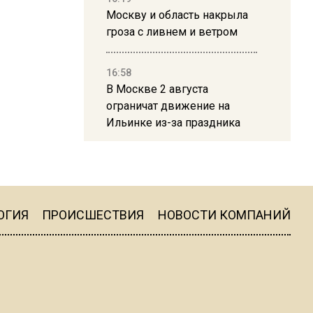
Москву и область накрыла
гроза с ливнем и ветром
16:58
В Москве 2 августа
ограничат движение на
Ильинке из-за праздника
15:33
Россиянам объяснили,
можно ли пользоваться
Telegram после обвинений
ОГИЯ
ПРОИСШЕСТВИЯ
НОВОСТИ КОМПАНИЙ
против Дурова
22:24
На Москву обрушится до 17
литров дождя на