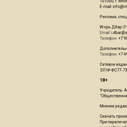
101000, г. Моск
E-mail:
info@mo
Реклама, спец
Игорь Дбар
(Р
Email:
i.dbar@
Телефон:
+7 9
Дополнительн
Телефон:
+7 4
Сетевое издан
ЭЛ № ФС77-73
18+
Учредитель: 
"Общественная
Мнение редак
Скачать през
При перепечат