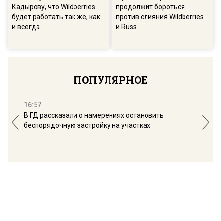
Кадырову, что Wildberries
продолжит бороться
будет работать так же, как
против слияния Wildberries
и всегда
и Russ
ПОПУЛЯРНОЕ
16:57
13:
В ГД рассказали о намерениях остановить
Соб
беспорядочную застройку на участках
пол