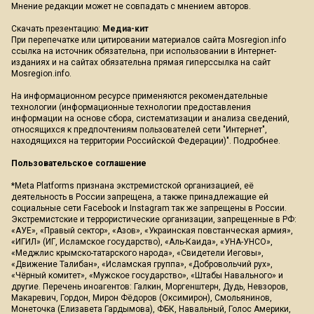
Мнение редакции может не совпадать с мнением авторов.
Скачать презентацию:
Медиа-кит
При перепечатке или цитировании материалов сайта Mosregion.info
ссылка на источник обязательна, при использовании в Интернет-
изданиях и на сайтах обязательна прямая гиперссылка на сайт
Mosregion.info.
На информационном ресурсе применяются рекомендательные
технологии (информационные технологии предоставления
информации на основе сбора, систематизации и анализа сведений,
относящихся к предпочтениям пользователей сети "Интернет",
находящихся на территории Российской Федерации)".
Подробнее
.
Пользовательское соглашение
*Meta Platforms признана экстремистской организацией, её
деятельность в России запрещена, а также принадлежащие ей
социальные сети Facebook и Instagram так же запрещены в России.
Экстремистские и террористические организации, запрещенные в РФ:
«АУЕ», «Правый сектор», «Азов», «Украинская повстанческая армия»,
«ИГИЛ» (ИГ, Исламское государство), «Аль-Каида», «УНА-УНСО»,
«Меджлис крымско-татарского народа», «Свидетели Иеговы»,
«Движение Талибан», «Исламская группа», «Добровольчий рух»,
«Чёрный комитет», «Мужское государство», «Штабы Навального» и
другие. Перечень иноагентов: Галкин, Моргенштерн, Дудь, Невзоров,
Макаревич, Гордон, Мирон Фёдоров (Оксимирон), Смольянинов,
Монеточка (Елизавета Гардымова), ФБК, Навальный, Голос Америки,