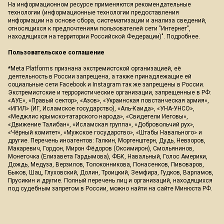
На информационном ресурсе применяются рекомендательные
технологии (информационные технологии предоставления
информации на основе сбора, систематизации и анализа сведений,
относящихся к предпочтениям пользователей сети "Интернет",
находящихся на территории Российской Федерации)".
Подробнее
.
Пользовательское соглашение
*Meta Platforms признана экстремистской организацией, её
деятельность в России запрещена, а также принадлежащие ей
социальные сети Facebook и Instagram так же запрещены в России.
Экстремистские и террористические организации, запрещенные в РФ:
«АУЕ», «Правый сектор», «Азов», «Украинская повстанческая армия»,
«ИГИЛ» (ИГ, Исламское государство), «Аль-Каида», «УНА-УНСО»,
«Меджлис крымско-татарского народа», «Свидетели Иеговы»,
«Движение Талибан», «Исламская группа», «Добровольчий рух»,
«Чёрный комитет», «Мужское государство», «Штабы Навального» и
другие. Перечень иноагентов: Галкин, Моргенштерн, Дудь, Невзоров,
Макаревич, Гордон, Мирон Фёдоров (Оксимирон), Смольянинов,
Монеточка (Елизавета Гардымова), ФБК, Навальный, Голос Америки,
Дождь, Медуза, Верзилов, Толоконникова, Понасенков, Пивоваров,
Быков, Шац, Глуховский, Долин, Троицкий, Земфира, Гудков, Варламов,
Прусикин и другие. Полный перечень лиц и организаций, находящихся
под судебным запретом в России, можно найти на сайте Минюста РФ.