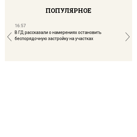
ПОПУЛЯРНОЕ
16:57
13:
В ГД рассказали о намерениях остановить
Соб
беспорядочную застройку на участках
пол