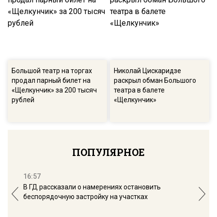
Большой театр на торгах
Николай Цискаридзе
продал парный билет на
раскрыл обман Большого
«Щелкунчик» за 200 тысяч
театра в балете
рублей
«Щелкунчик»
ПОПУЛЯРНОЕ
16:57
13:
В ГД рассказали о намерениях остановить
Соб
беспорядочную застройку на участках
пол