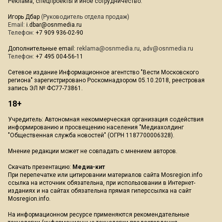
Реклама, спецпроекты и иное сотрудничество:
Игорь Дбар
(Руководитель отдела продаж)
Email:
i.dbar@osnmedia.ru
Телефон:
+7 909 936-02-90
Дополнительные email:
reklama@osnmedia.ru
,
adv@osnmedia.ru
Телефон:
+7 495 004-56-11
Сетевое издание Информационное агентство "Вести Московского
региона" зарегистрировано Роскомнадзором 05.10.2018, реестровая
запись ЭЛ № ФС77-73861.
18+
Учредитель: Автономная некоммерческая организация содействия
информированию и просвещению населения "Медиахолдинг
"Общественная служба новостей" (ОГРН 1187700006328).
Мнение редакции может не совпадать с мнением авторов.
Скачать презентацию:
Медиа-кит
При перепечатке или цитировании материалов сайта Mosregion.info
ссылка на источник обязательна, при использовании в Интернет-
изданиях и на сайтах обязательна прямая гиперссылка на сайт
Mosregion.info.
На информационном ресурсе применяются рекомендательные