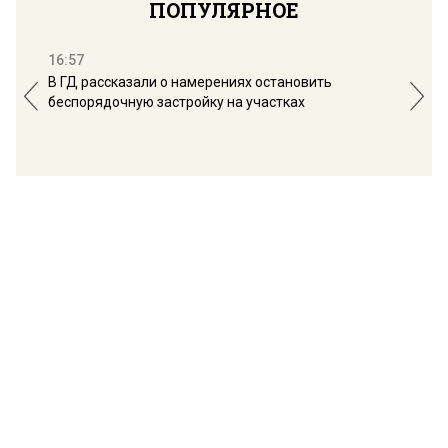
ПОПУЛЯРНОЕ
16:57
13:
В ГД рассказали о намерениях остановить
Соб
беспорядочную застройку на участках
пол