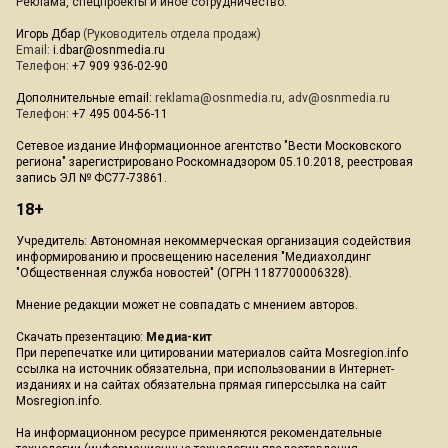
Реклама, спецпроекты и иное сотрудничество:
Игорь Дбар
(Руководитель отдела продаж)
Email:
i.dbar@osnmedia.ru
Телефон:
+7 909 936-02-90
Дополнительные email:
reklama@osnmedia.ru
,
adv@osnmedia.ru
Телефон:
+7 495 004-56-11
Сетевое издание Информационное агентство "Вести Московского
региона" зарегистрировано Роскомнадзором 05.10.2018, реестровая
запись ЭЛ № ФС77-73861.
18+
Учредитель: Автономная некоммерческая организация содействия
информированию и просвещению населения "Медиахолдинг
"Общественная служба новостей" (ОГРН 1187700006328).
Мнение редакции может не совпадать с мнением авторов.
Скачать презентацию:
Медиа-кит
При перепечатке или цитировании материалов сайта Mosregion.info
ссылка на источник обязательна, при использовании в Интернет-
изданиях и на сайтах обязательна прямая гиперссылка на сайт
Mosregion.info.
На информационном ресурсе применяются рекомендательные