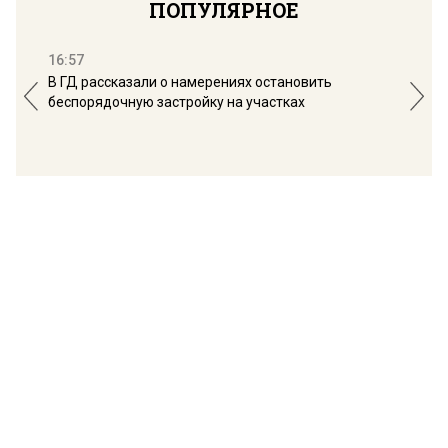
ПОПУЛЯРНОЕ
16:57
13:
В ГД рассказали о намерениях остановить
Соб
беспорядочную застройку на участках
пол