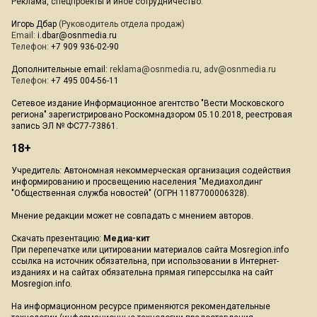
Реклама, спецпроекты и иное сотрудничество:
Игорь Дбар
(Руководитель отдела продаж)
Email:
i.dbar@osnmedia.ru
Телефон:
+7 909 936-02-90
Дополнительные email:
reklama@osnmedia.ru
,
adv@osnmedia.ru
Телефон:
+7 495 004-56-11
Сетевое издание Информационное агентство "Вести Московского
региона" зарегистрировано Роскомнадзором 05.10.2018, реестровая
запись ЭЛ № ФС77-73861.
18+
Учредитель: Автономная некоммерческая организация содействия
информированию и просвещению населения "Медиахолдинг
"Общественная служба новостей" (ОГРН 1187700006328).
Мнение редакции может не совпадать с мнением авторов.
Скачать презентацию:
Медиа-кит
При перепечатке или цитировании материалов сайта Mosregion.info
ссылка на источник обязательна, при использовании в Интернет-
изданиях и на сайтах обязательна прямая гиперссылка на сайт
Mosregion.info.
На информационном ресурсе применяются рекомендательные