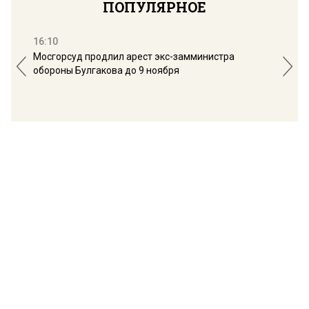
ПОПУЛЯРНОЕ
16:10
13:
Мосгорсуд продлил арест экс-замминистра
Дим
обороны Булгакова до 9 ноября