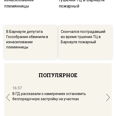
В Барнауле депутата
Скончался пострадавший
Госсобрания обвинили в
во время тушения ТЦ в
изнасиловании
Барнауле пожарный
племянницы
ПОПУЛЯРНОЕ
16:57
13:
В ГД рассказали о намерениях остановить
Соб
беспорядочную застройку на участках
пол