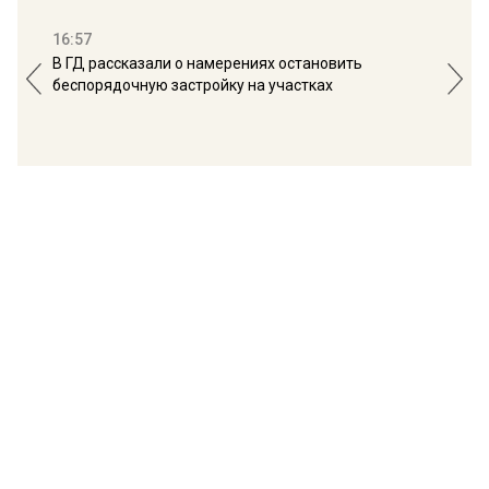
16:57
13:
В ГД рассказали о намерениях остановить
Соб
беспорядочную застройку на участках
пол