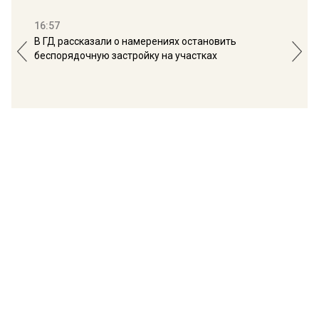
16:57
13:
В ГД рассказали о намерениях остановить
Соб
беспорядочную застройку на участках
пол