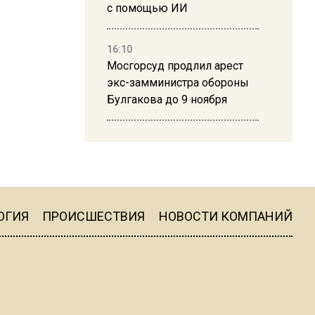
с помощью ИИ
16:10
Мосгорсуд продлил арест
экс-замминистра обороны
Булгакова до 9 ноября
13:50
Дима Билан ответил на
критику концерта в Москве
ОГИЯ
ПРОИСШЕСТВИЯ
НОВОСТИ КОМПАНИЙ
16:19
Москву и область накрыла
гроза с ливнем и ветром
16:58
В Москве 2 августа