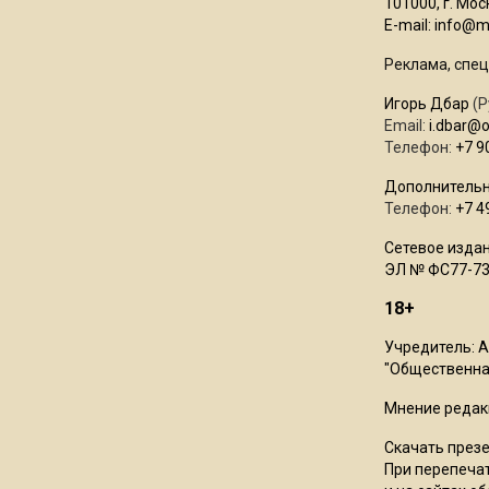
101000, г. Моск
E-mail:
info@mo
Реклама, спец
Игорь Дбар
(Р
Email:
i.dbar@
Телефон:
+7 9
Дополнительн
Телефон:
+7 4
Сетевое издан
ЭЛ № ФС77-73
18+
Учредитель: 
"Общественная
Мнение редак
Скачать през
При перепечат