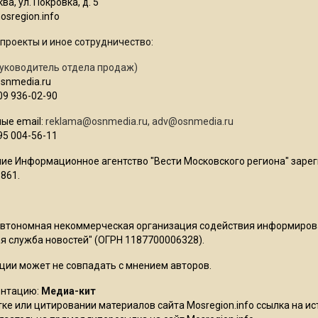
ва, ул. Покровка, д. 5
sregion.info
проекты и иное сотрудничество:
уководитель отдела продаж)
osnmedia.ru
09 936-02-90
ые email:
reklama@osnmedia.ru
,
adv@osnmedia.ru
95 004-56-11
ие Информационное агентство "Вести Московского региона" зарег
861.
Автономная некоммерческая организация содействия информиро
 служба новостей" (ОГРН 1187700006328).
ции может не совпадать с мнением авторов.
ентацию:
Медиа-кит
ке или цитировании материалов сайта Mosregion.info ссылка на и