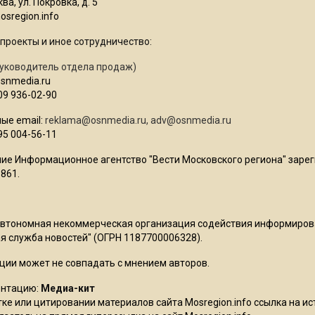
ва, ул. Покровка, д. 5
sregion.info
проекты и иное сотрудничество:
уководитель отдела продаж)
osnmedia.ru
09 936-02-90
ые email:
reklama@osnmedia.ru
,
adv@osnmedia.ru
95 004-56-11
ие Информационное агентство "Вести Московского региона" зарег
861.
Автономная некоммерческая организация содействия информиро
 служба новостей" (ОГРН 1187700006328).
ции может не совпадать с мнением авторов.
ентацию:
Медиа-кит
ке или цитировании материалов сайта Mosregion.info ссылка на и