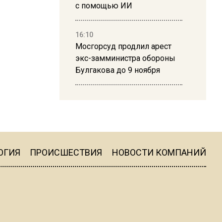
с помощью ИИ
16:10
Мосгорсуд продлил арест
экс-замминистра обороны
Булгакова до 9 ноября
13:50
Дима Билан ответил на
критику концерта в Москве
ОГИЯ
ПРОИСШЕСТВИЯ
НОВОСТИ КОМПАНИЙ
16:19
Москву и область накрыла
гроза с ливнем и ветром
16:58
В Москве 2 августа