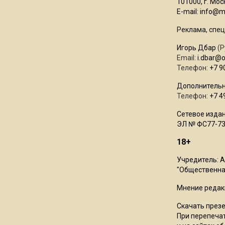
101000, г. Моск
E-mail:
info@mo
Реклама, спец
Игорь Дбар
(Р
Email:
i.dbar@
Телефон:
+7 9
Дополнительн
Телефон:
+7 4
Сетевое издан
ЭЛ № ФС77-73
18+
Учредитель: 
"Общественная
Мнение редак
Скачать през
При перепечат