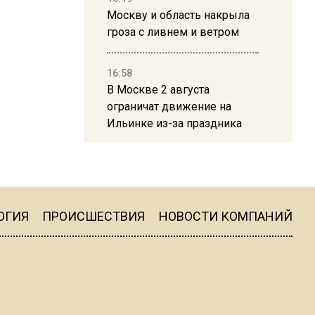
Москву и область накрыла
гроза с ливнем и ветром
16:58
В Москве 2 августа
ограничат движение на
Ильинке из-за праздника
15:33
Россиянам объяснили,
можно ли пользоваться
Telegram после обвинений
ОГИЯ
ПРОИСШЕСТВИЯ
НОВОСТИ КОМПАНИЙ
против Дурова
22:24
На Москву обрушится до 17
литров дождя на