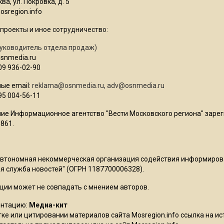
ва, ул. Покровка, д. 5
sregion.info
проекты и иное сотрудничество:
уководитель отдела продаж)
osnmedia.ru
09 936-02-90
ые email:
reklama@osnmedia.ru
,
adv@osnmedia.ru
95 004-56-11
ие Информационное агентство "Вести Московского региона" зарег
861.
Автономная некоммерческая организация содействия информиро
 служба новостей" (ОГРН 1187700006328).
ции может не совпадать с мнением авторов.
ентацию:
Медиа-кит
ке или цитировании материалов сайта Mosregion.info ссылка на и