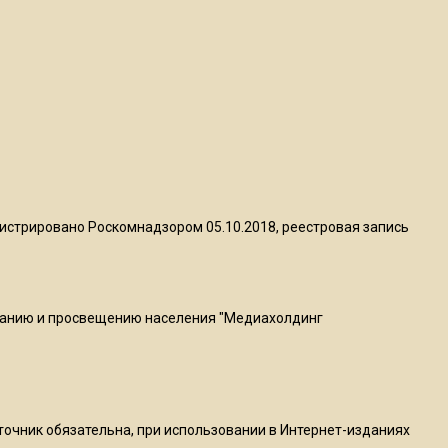
квадратный метр
13:50
Опубликовано видео с
Коломенского хлебозавода:
пиццы валяются на полу
16:53
Роман Терюшков назвал
истрировано Роскомнадзором 05.10.2018, реестровая запись
причину банкротства
«Химок»
ванию и просвещению населения "Медиахолдинг
13:27
В Подмосковье прекратили
гражданство 88 человек и
аннулировали 2600 ВНЖ
сточник обязательна, при использовании в Интернет-изданиях