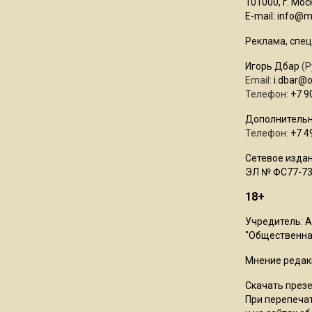
101000, г. Моск
E-mail:
info@mo
Реклама, спец
Игорь Дбар
(Р
Email:
i.dbar@
Телефон:
+7 9
Дополнительн
Телефон:
+7 4
Сетевое издан
ЭЛ № ФС77-73
18+
Учредитель: 
"Общественная
Мнение редак
Скачать през
При перепечат