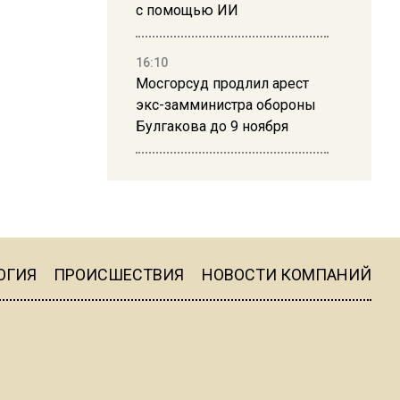
с помощью ИИ
16:10
Мосгорсуд продлил арест
экс-замминистра обороны
Булгакова до 9 ноября
13:50
Дима Билан ответил на
критику концерта в Москве
ОГИЯ
ПРОИСШЕСТВИЯ
НОВОСТИ КОМПАНИЙ
16:19
Москву и область накрыла
гроза с ливнем и ветром
16:58
В Москве 2 августа