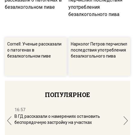
Cornell: Ученые рассказали
Нарколог Петров перчислил
о патогенах в
последствия употребления
безалкогольном пиве
безалкогольного пива
ПОПУЛЯРНОЕ
16:57
13:
В ГД рассказали о намерениях остановить
Соб
беспорядочную застройку на участках
пол