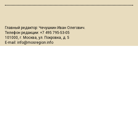
Главный редактор: Чечушкин Иван Олегович.
Телефон редакции: +7 495 795-53-05
101000, г. Москва, ул. Покровка, д. 5
E-mail:
info@mosregion.info
Реклама, спецпроекты и иное сотрудничество:
Игорь Дбар
(Руководитель отдела продаж)
Email:
i.dbar@osnmedia.ru
Телефон:
+7 909 936-02-90
Дополнительные email:
reklama@osnmedia.ru
,
adv@osnmedia.ru
Телефон:
+7 495 004-56-11
Сетевое издание Информационное агентство "Вести Московского
региона" зарегистрировано Роскомнадзором 05.10.2018, реестровая
запись ЭЛ № ФС77-73861.
18+
Учредитель: Автономная некоммерческая организация содействия
информированию и просвещению населения "Медиахолдинг
"Общественная служба новостей" (ОГРН 1187700006328).