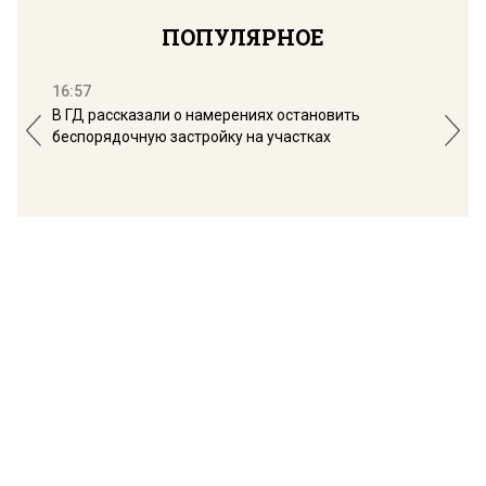
ПОПУЛЯРНОЕ
16:57
13:
В ГД рассказали о намерениях остановить
Соб
беспорядочную застройку на участках
пол