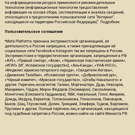
На информационном ресурсе применяются рекомендательные
технологии (информационные технологии предоставления
информации на основе сбора, систематизации и анализа сведений,
относящихся к предпочтениям пользователей сети "Интернет",
находящихся на территории Российской Федерации)".
Подробнее
.
Пользовательское соглашение
*Meta Platforms признана экстремистской организацией, её
деятельность в России запрещена, а также принадлежащие ей
социальные сети Facebook и Instagram так же запрещены в России.
Экстремистские и террористические организации, запрещенные в РФ:
«АУЕ», «Правый сектор», «Азов», «Украинская повстанческая армия»,
«ИГИЛ» (ИГ, Исламское государство), «Аль-Каида», «УНА-УНСО»,
«Меджлис крымско-татарского народа», «Свидетели Иеговы»,
«Движение Талибан», «Исламская группа», «Добровольчий рух»,
«Чёрный комитет», «Мужское государство», «Штабы Навального» и
другие. Перечень иноагентов: Галкин, Моргенштерн, Дудь, Невзоров,
Макаревич, Гордон, Мирон Фёдоров (Оксимирон), Смольянинов,
Монеточка (Елизавета Гардымова), ФБК, Навальный, Голос Америки,
Дождь, Медуза, Верзилов, Толоконникова, Понасенков, Пивоваров,
Быков, Шац, Глуховский, Долин, Троицкий, Земфира, Гудков, Варламов,
Прусикин и другие. Полный перечень лиц и организаций, находящихся
под судебным запретом в России, можно найти на сайте Минюста РФ.