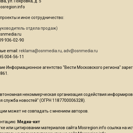
ва, ул. Покровка, д. 5
sregion.info
проекты и иное сотрудничество:
уководитель отдела продаж)
osnmedia.ru
09 936-02-90
ые email:
reklama@osnmedia.ru
,
adv@osnmedia.ru
95 004-56-11
ие Информационное агентство "Вести Московского региона" зарег
861.
Автономная некоммерческая организация содействия информиро
 служба новостей" (ОГРН 1187700006328).
ции может не совпадать с мнением авторов.
ентацию:
Медиа-кит
ке или цитировании материалов сайта Mosregion.info ссылка на и