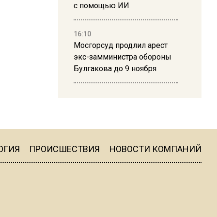
с помощью ИИ
16:10
Мосгорсуд продлил арест
экс-замминистра обороны
Булгакова до 9 ноября
13:50
Дима Билан ответил на
критику концерта в Москве
ОГИЯ
ПРОИСШЕСТВИЯ
НОВОСТИ КОМПАНИЙ
16:19
Москву и область накрыла
гроза с ливнем и ветром
16:58
В Москве 2 августа