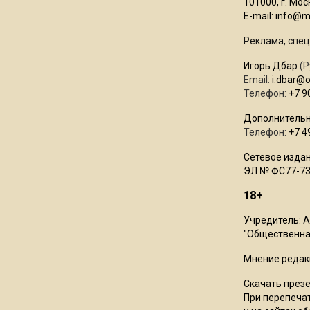
101000, г. Моск
E-mail:
info@mo
Реклама, спец
Игорь Дбар
(Р
Email:
i.dbar@
Телефон:
+7 9
Дополнительн
Телефон:
+7 4
Сетевое издан
ЭЛ № ФС77-73
18+
Учредитель: 
"Общественная
Мнение редак
Скачать през
При перепечат