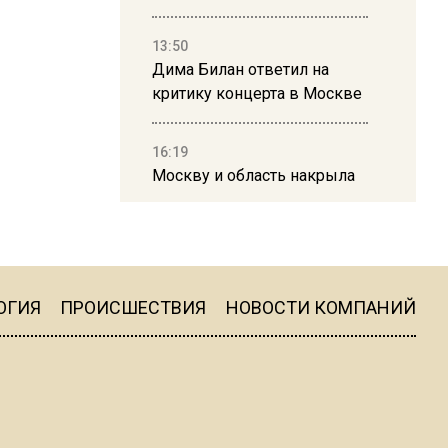
13:50
Дима Билан ответил на
критику концерта в Москве
16:19
Москву и область накрыла
гроза с ливнем и ветром
16:58
В Москве 2 августа
ограничат движение на
ОГИЯ
ПРОИСШЕСТВИЯ
НОВОСТИ КОМПАНИЙ
Ильинке из-за праздника
15:33
Россиянам объяснили,
можно ли пользоваться