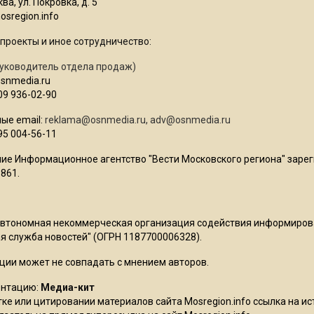
ва, ул. Покровка, д. 5
sregion.info
проекты и иное сотрудничество:
уководитель отдела продаж)
osnmedia.ru
09 936-02-90
ые email:
reklama@osnmedia.ru
,
adv@osnmedia.ru
95 004-56-11
ие Информационное агентство "Вести Московского региона" зарег
861.
Автономная некоммерческая организация содействия информиро
 служба новостей" (ОГРН 1187700006328).
ции может не совпадать с мнением авторов.
ентацию:
Медиа-кит
ке или цитировании материалов сайта Mosregion.info ссылка на и