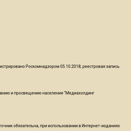
Telegram после обвинений
против Дурова
22:24
На Москву обрушится до 17
литров дождя на
квадратный метр
13:50
истрировано Роскомнадзором 05.10.2018, реестровая запись
Опубликовано видео с
Коломенского хлебозавода:
пиццы валяются на полу
ванию и просвещению населения "Медиахолдинг
16:53
Роман Терюшков назвал
причину банкротства
«Химок»
сточник обязательна, при использовании в Интернет-изданиях