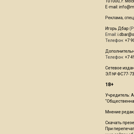
101000, г. Моск
E-mail:
info@mo
Реклама, спец
Игорь Дбар
(Р
Email:
i.dbar@
Телефон:
+7 9
Дополнительн
Телефон:
+7 4
Сетевое издан
ЭЛ № ФС77-73
18+
Учредитель: 
"Общественная
Мнение редак
Скачать през
При перепечат