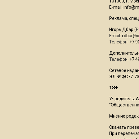
101000, г. Моск
E-mail:
info@mo
Реклама, спец
Игорь Дбар
(Р
Email:
i.dbar@
Телефон:
+7 9
Дополнительн
Телефон:
+7 4
Сетевое издан
ЭЛ № ФС77-73
18+
Учредитель: 
"Общественная
Мнение редак
Скачать през
При перепечат