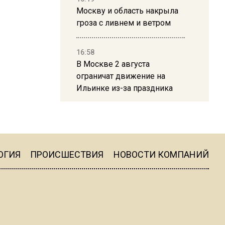
Москву и область накрыла
гроза с ливнем и ветром
16:58
В Москве 2 августа
ограничат движение на
Ильинке из-за праздника
15:33
Россиянам объяснили,
можно ли пользоваться
Telegram после обвинений
ОГИЯ
ПРОИСШЕСТВИЯ
НОВОСТИ КОМПАНИЙ
против Дурова
22:24
На Москву обрушится до 17
литров дождя на