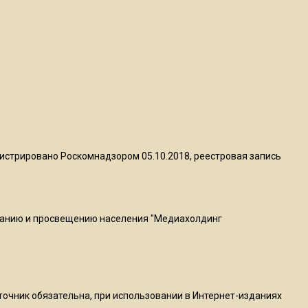
квадратный метр
13:50
Опубликовано видео с
Коломенского хлебозавода:
пиццы валяются на полу
16:53
Роман Терюшков назвал
истрировано Роскомнадзором 05.10.2018, реестровая запись
причину банкротства
«Химок»
ванию и просвещению населения "Медиахолдинг
13:27
В Подмосковье прекратили
гражданство 88 человек и
аннулировали 2600 ВНЖ
сточник обязательна, при использовании в Интернет-изданиях