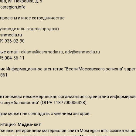
ва, ул. Покровка, д. 5
sregion.info
проекты и иное сотрудничество:
уководитель отдела продаж)
osnmedia.ru
09 936-02-90
ые email:
reklama@osnmedia.ru
,
adv@osnmedia.ru
95 004-56-11
ие Информационное агентство "Вести Московского региона" зарег
861.
Автономная некоммерческая организация содействия информиро
 служба новостей" (ОГРН 1187700006328).
ции может не совпадать с мнением авторов.
ентацию:
Медиа-кит
ке или цитировании материалов сайта Mosregion.info ссылка на и